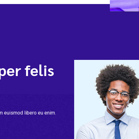
er felis
m euismod libero eu enim.