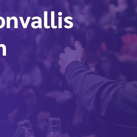
nvallis
n